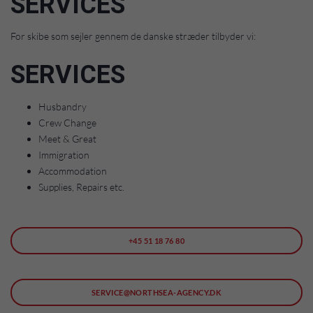
SERVICES
For skibe som sejler gennem de danske stræder tilbyder vi:
SERVICES
Husbandry
Crew Change
Meet & Great
Immigration
Accommodation
Supplies, Repairs etc.
+45 51 18 76 80
SERVICE@NORTHSEA-AGENCY.DK