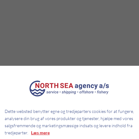
NORTH SEA agenturet er klar til at tilbyde rejse- og ankerpladsservice, såsom:
Rejse- og ankerpladsservice: Opdræt – Besætningsskift – Meet & Great – Lufthavnstransport – Immigration – Visa –
Reparationer – Rengøring og vedligeholdelse af lastrum
Servicesteder: Skagerak (Skagen), Storebælt (Kalundborg ankerplads) og Øresund (Københavns ankerplads)
Service, reparation mv. udføres inden for: Mekanik, Elektronik, Opmåling, Brand og sikkerhed, Kranservice,
Overfladebeskyttelse, Agentur (Besætningsskift, opdrætsbehov)
Dette websted benytter egne og tredjeparters cookies for at fungere,
analysere din brug af vores produkter og tjenester, hjælpe med vores
salgsfremmende og marketingsmæssige indsats og levere indhold fra
tredjeparter.
Læs mere