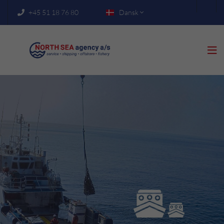
+45 51 18 76 80
Dansk


