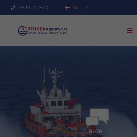
+45 51 18 76 80
Dansk


