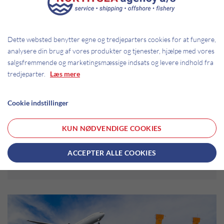
Dette websted benytter egne og tredjeparters cookies for at fungere,
analysere din brug af vores produkter og tjenester, hjælpe med vores
salgsfremmende og marketingsmæssige indsats og levere indhold fra
tredjeparter.
Læs mere
Cookie indstillinger
KUN NØDVENDIGE COOKIES
ACCEPTER ALLE COOKIES
ROLLEN AF SØFRAGTSPEDITIONSTJENESTER I
INTERNATIONAL HANDELS¬COMPLIANCE