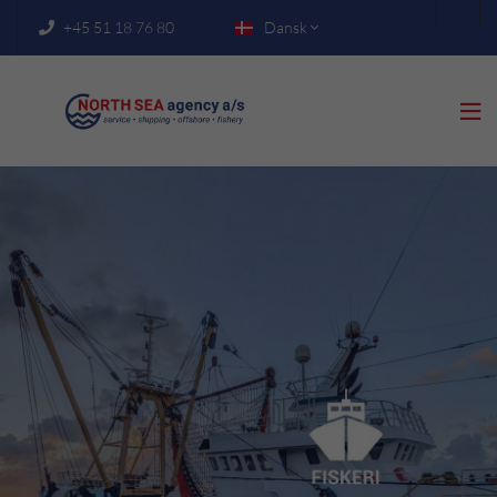
+45 51 18 76 80
Dansk


