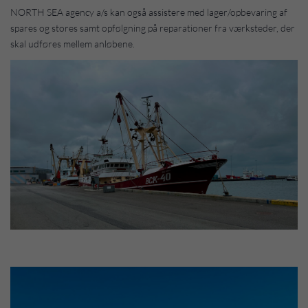
NORTH SEA agency a/s kan også assistere med lager/opbevaring af
spares og stores samt opfølgning på reparationer fra værksteder, der
skal udføres mellem anløbene.