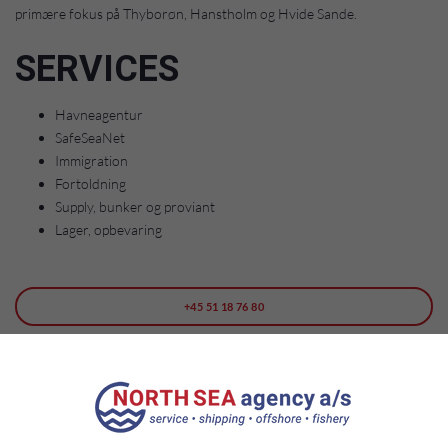
primære fokus på Thyborøn, Hanstholm og Hvide Sande.
SERVICES
Havneagentur
SafeSeaNet
Immigration
Fortoldning
Supply, bunker og proviant
Lager, opbevaring
+45 51 18 76 80
SERVICE@NORTHSEA-AGENCY.DK
NORDSØ-agenturet er klar til at yde service inden for fiskeri, såsom: