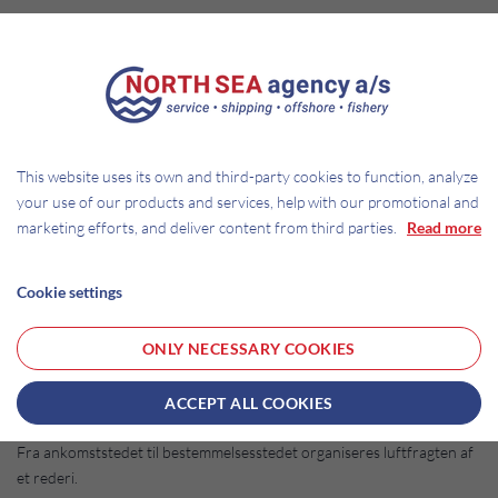
JERNBANETRANSPORT
Jernbanen transporterer store mængder varer og bruges normalt til
indenlandsk forsendelse. Shippingfirmaer arrangerer ofte en
togtransport ud over den lokale levering på bestemmelsesstedet.
This website uses its own and third-party cookies to function, analyze
SØTRANSPORT
your use of our products and services, help with our promotional and
marketing efforts, and deliver content from third parties.
Read more
Søfragt transporterer varer i komplette containere internationalt.
Transittiden er normalt flere uger, afhængigt af destination og
toldbehandlingsproces. Alle leveringstjenester, inklusive
Cookie settings
toldbehandling, tariffer og lokal levering, organiseres af de
internationale rederier og deres speditører.
ONLY NECESSARY COOKIES
LUFTTRANSPORT
ACCEPT ALL COOKIES
Luftfragt anvendes ofte til varer, der kræver korte transporttider.
Fra ankomststedet til bestemmelsesstedet organiseres luftfragten af
et rederi.