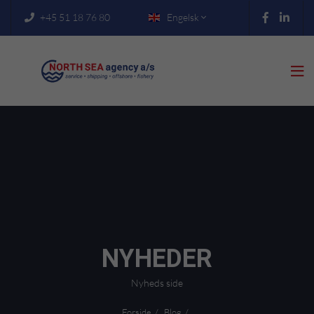
+45 51 18 76 80
Engelsk



NYHEDER
Nyheds side
Forside
Blog