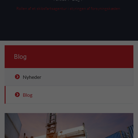
Rollen af et skibsfartsagentur i styringen af forsyningskæden
Blog
Nyheder
Blog