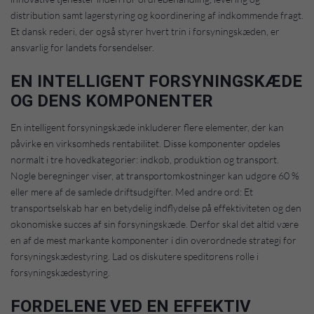
distribution samt lagerstyring og koordinering af indkommende fragt.
Et dansk rederi, der også styrer hvert trin i forsyningskæden, er
ansvarlig for landets forsendelser.
EN INTELLIGENT FORSYNINGSKÆDE
OG DENS KOMPONENTER
En intelligent forsyningskæde inkluderer flere elementer, der kan
påvirke en virksomheds rentabilitet. Disse komponenter opdeles
normalt i tre hovedkategorier: indkøb, produktion og transport.
Nogle beregninger viser, at transportomkostninger kan udgøre 60 %
eller mere af de samlede driftsudgifter. Med andre ord: Et
transportselskab har en betydelig indflydelse på effektiviteten og den
økonomiske succes af sin forsyningskæde. Derfor skal det altid være
en af de mest markante komponenter i din overordnede strategi for
forsyningskædestyring. Lad os diskutere speditørens rolle i
forsyningskædestyring.
FORDELENE VED EN EFFEKTIV