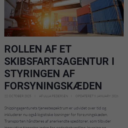
ROLLEN AF ET
SKIBSFARTSAGENTUR I
STYRINGEN AF
FORSYNINGSKÆDEN
22. OCTOBER 2025
AF ULLA PEDERSEN
OPDATERET 9. JANUARY 2026
Shippingagenturets tjenestespektrum er udvidet over tid og
inkluderer nu også logistiske løsninger for forsyningskæden.
Transporten håndteres af anerkendte speditører, som tilbyder
innovative tjenester inden for ordrebehandling, levering og