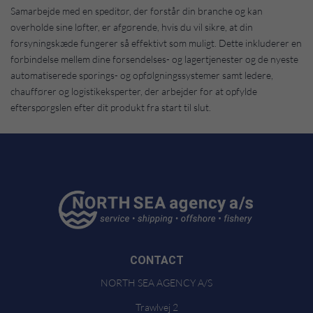
Samarbejde med en speditør, der forstår din branche og kan
overholde sine løfter, er afgørende, hvis du vil sikre, at din
forsyningskæde fungerer så effektivt som muligt. Dette inkluderer en
forbindelse mellem dine forsendelses- og lagertjenester og de nyeste
automatiserede sporings- og opfølgningssystemer samt ledere,
chauffører og logistikeksperter, der arbejder for at opfylde
efterspørgslen efter dit produkt fra start til slut.
CONTACT
NORTH SEA AGENCY A/S
Trawlvej 2