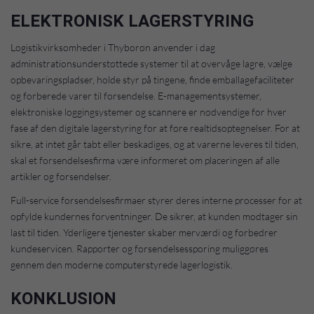
ELEKTRONISK LAGERSTYRING
Logistikvirksomheder i Thyborøn anvender i dag
administrationsunderstøttede systemer til at overvåge lagre, vælge
opbevaringspladser, holde styr på tingene, finde emballagefaciliteter
og forberede varer til forsendelse. E-managementsystemer,
elektroniske loggingsystemer og scannere er nødvendige for hver
fase af den digitale lagerstyring for at føre realtidsoptegnelser. For at
sikre, at intet går tabt eller beskadiges, og at varerne leveres til tiden,
skal et forsendelsesfirma være informeret om placeringen af alle
artikler og forsendelser.
Full-service forsendelsesfirmaer styrer deres interne processer for at
opfylde kundernes forventninger. De sikrer, at kunden modtager sin
last til tiden. Yderligere tjenester skaber merværdi og forbedrer
kundeservicen. Rapporter og forsendelsessporing muliggøres
gennem den moderne computerstyrede lagerlogistik.
KONKLUSION